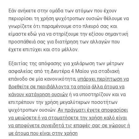
Εάν ανήκετε στην ομάδα των ατόμων που έχουν
περιορίσει τη χρήση ψυχότροπων ουσιών θέλουμε να
γνωρίζετε ότι παραμένουμε στο πλευρό σας και
είμαστε εδώ για να στηρίξουμε την εξίσου σημαντική
προσπάθειά σας για διατήρηση των αλλαγών που
έχετε επιτύχει και στο μέλλον.
Εξαιτίας της απόφασης για χαλάρωση των μέτρων
ασφαλείας από τη Δευτέρα 4 Μαίου για σταδιακή
επάνοδο σε μία κανονικότητα,
υπάρχει περίπτωση να
βρεθείτε σε περιβάλλοντα τα οποία
άλλα άτομα να
κάνουν κατάχρηση ουσιών
ή να υποστηρίζουν και να
επιτρέπουν την χρήση μεγαλύτερων ποσοτήτων
ψυχότροπων ουσιών.
Αν πράγματι έχετε αποφασίσει
να μειώσετε ή να σταματήσετε την χρήση καλό είναι
να αποφύγετε συνειδητά τις επαφές σας σε χώρους ή
με άτομα που είναι στην χρήση